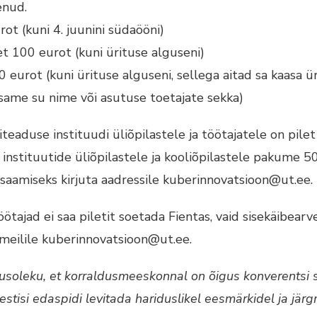
enud.
ot (kuni 4. juunini südaööni)
let 100 eurot (kuni ürituse alguseni)
0 eurot (kuni ürituse alguseni, sellega aitad sa kaasa 
lisame su nime või asutuse toetajate sekka)
teaduse instituudi üliõpilastele ja töötajatele on pilet
 instituutide üliõpilastele ja kooliõpilastele pakume 
i saamiseks kirjuta aadressile kuberinnovatsioon@ut.ee.
ötajad ei saa piletit soetada Fientas, vaid sisekäibearve
 meilile kuberinnovatsioon@ut.ee.
soleku, et korraldusmeeskonnal on õigus konverentsi s
vestisi edaspidi levitada hariduslikel eesmärkidel ja jär