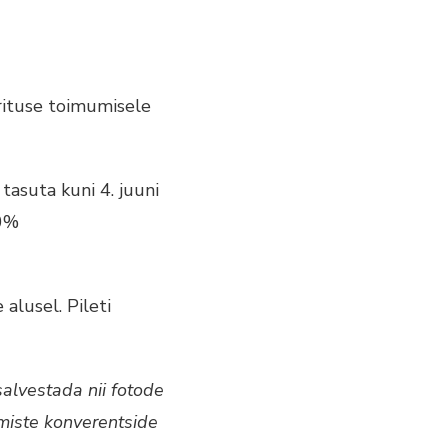
ürituse toimumisele
 tasuta kuni 4. juuni
50%
 alusel. Pileti
alvestada nii fotode
gmiste konverentside