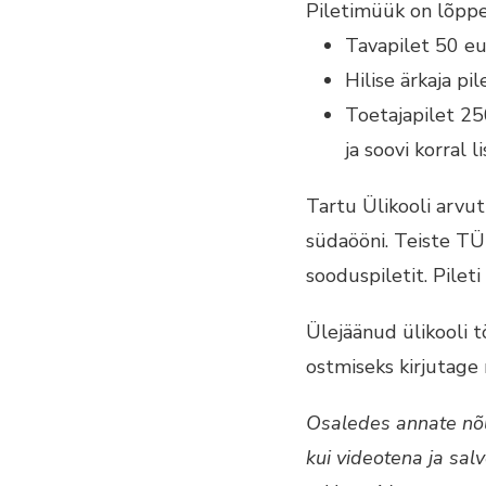
Piletimüük on lõpp
Tavapilet 50 eur
Hilise ärkaja pi
Toetajapilet 25
ja soovi korral 
Tartu Ülikooli arvuti
südaööni. Teiste TÜ
sooduspiletit. Pilet
Ülejäänud ülikooli tö
ostmiseks kirjutage
Osaledes annate nõu
kui videotena ja sal