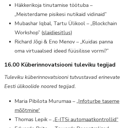
Häkkerikoja tinutamise töötuba –
„Meisterdame pisikesi nutikaid vidinaid”
Mubashar Iqbal, Tartu Ülikool – „Blockchain
Workshop” (
slaidiesitlus
)
Richard Jõgi & Eno Menov – „Kuidas panna
oma virtuaalsed ideed füüsilisse vormi?”
16.00 Küberinnovatsiooni tuleviku tegijad
Tuleviku küberinnovatsiooni tutvustavad erinevate
Eesti ülikoolide noored tegijad.
Maria Pibilota Murumaa –
„Infoturbe taseme
mõõtmine“
Thomas Lepik –
„E-ITSi automaatkontrollid“