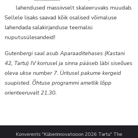
lahendused massiivselt skaleeruvaks muudab.
Sellele lisaks saavad kõik osalised võimaluse
lahendada salakirjanduse teemalisi
nuputusülesandeid!
Gutenbergi saal asub Aparaaditehases (Kastani
42, Tartu) IV korrusel ja sinna pääseb läbi siseõues
oleva ukse number 7. Üritusel pakume kergeid
suupisted. Õhtuse programmi ametlik lõpp
orienteeruvalt 21.30.
Konverents "Küberinnovatsioon 2026 Tartu"
The