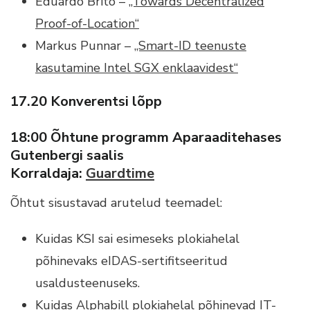
Eduardo Brito –
„Towards Decentralized
Proof-of-Location“
Markus Punnar –
„Smart-ID teenuste
kasutamine Intel SGX enklaavidest“
17.20 Konverentsi lõpp
18:00 Õhtune programm Aparaaditehases
Gutenbergi saalis
Korraldaja:
Guardtime
Õhtut sisustavad arutelud teemadel:
Kuidas KSI sai esimeseks plokiahelal
põhinevaks eIDAS-sertifitseeritud
usaldusteenuseks.
Kuidas
Alphabill
plokiahelal põhinevad IT-