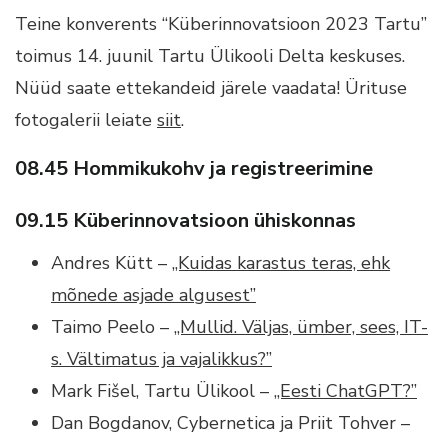
Teine konverents “Küberinnovatsioon 2023 Tartu”
toimus 14. juunil Tartu Ülikooli Delta keskuses.
Nüüd saate ettekandeid järele vaadata! Ürituse
fotogalerii leiate
siit
.
08.45 Hommikukohv ja registreerimine
09.15 Küberinnovatsioon ühiskonnas
Andres Kütt –
„Kuidas karastus teras, ehk
mõnede asjade algusest”
Taimo Peelo –
„Mullid. Väljas, ümber, sees, IT-
s. Vältimatus ja vajalikkus?”
Mark Fišel, Tartu Ülikool –
„Eesti ChatGPT?”
Dan Bogdanov, Cybernetica ja Priit Tohver –