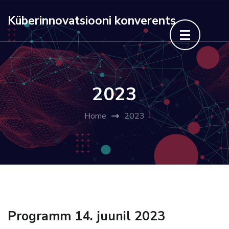
Skip
Küberinnovatsiooni konverents
to
content
(Press
Enter)
2023
Home
2023
Programm 14. juunil 2023