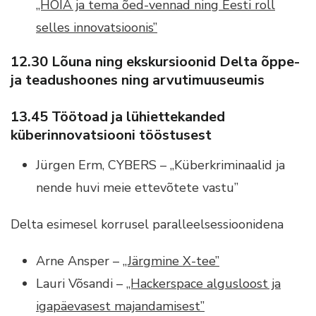
„HOIA ja tema õed-vennad ning Eesti roll
selles innovatsioonis”
12.30 Lõuna ning ekskursioonid Delta õppe-
ja teadushoones ning arvutimuuseumis
13.45 Töötoad ja lühiettekanded
küberinnovatsiooni tööstusest
Jürgen Erm, CYBERS – „Küberkriminaalid ja
nende huvi meie ettevõtete vastu”
Delta esimesel korrusel paralleelsessioonidena
Arne Ansper –
„Järgmine X-tee”
Lauri Võsandi –
„Hackerspace algusloost ja
igapäevasest majandamisest”